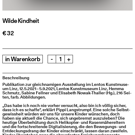
Wilde Kindheit
€ 32
in
Warenkorb
-
+
Beschreibung
Publi­ka­ti­on zur gleich­na­mi­gen Aus­stel­lung im Lentos Kunst­mu­se­
um Linz, 12.5.2021 – 5.9.2021, Lentos Kunst­mu­se­um Linz, Hem­ma
Schmutz, Sabi­ne Fell­ner und Eli­sa­beth Nowak-Thal­ler (Hg.), 216 Sei­
ten, farb. Abbildungen.
„
Das habe ich noch nie vor­her ver­sucht, also bin ich völ­lig sicher,
dass ich es schaf­fe“, erklärt Pip­pi Lang­strumpf. Eine sol­che Selbst­
ge­wiss­heit wür­den wir uns für unse­re Kin­der wün­schen, doch
haben sie aktu­ell die Chan­ce, sich unge­bremst aus­zu­le­ben? Die
heu­ti­ge Über­be­hü­tung durch Heli­ko­pter- und Rasen­mä­her­el­tern
und die fort­schrei­ten­de Digi­ta­li­sie­rung, die den Bewe­gungs- und
Ent­de­ckungs­drang der Kin­der ein­schränkt, las­sen dar­an zwei­feln.
Kin­der über­ste­hen zwar die absur­des­ten Erzie­hungs­kon­zep­te,