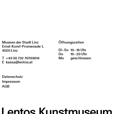
Museen der Stadt Linz
Öffnungszeiten
Ernst-Koref-Promenade 1,
Di
Wochentag
–
So
10 – 18 Uhr
Öffnungszeiten
4020 Linz
Do
10 – 20 Uhr
T
+43 (0) 732 70703614
Mo
geschlos­sen
E
kassa@lentos.at
Datenschutz
Impressum
AGB