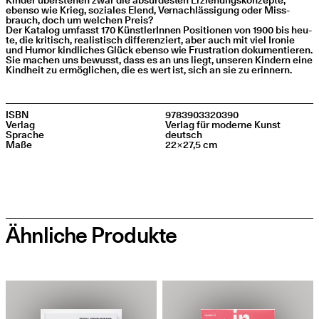
eben­so wie Krieg, sozia­les Elend, Ver­nach­läs­si­gung oder Miss­
brauch, doch um wel­chen Preis?
Der Kata­log umfasst 170 Künst­le­rIn­nen Posi­tio­nen von 1900 bis heu­
te, die kri­tisch, rea­lis­tisch dif­fe­ren­ziert, aber auch mit viel Iro­nie
und Humor kind­li­ches Glück eben­so wie Frus­tra­ti­on doku­men­tie­ren.
Sie machen uns bewusst, dass es an uns liegt, unse­ren Kin­dern eine
Kind­heit zu ermög­li­chen, die es wert ist, sich an sie zu erinnern.
ISBN
9783903320390
Ver­lag
Ver­lag für moder­ne Kunst
Spra­che
deutsch
Maße
22×27,5 cm
Ähnliche Produkte