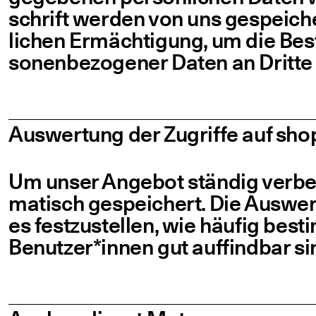
schrift wer­den von uns gespei­che
li­chen Ermäch­ti­gung, um die Beste
so­nen­be­zo­ge­ner Daten an Drit­te 
Aus­wer­tung der Zugrif­fe auf shop​
Um unser Ange­bot stän­dig ver­be
ma­tisch gespei­chert. Die Aus­wer­tu
es fest­zu­stel­len, wie häu­fig bes
Benutzer*innen gut auf­find­bar si