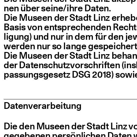
nen über seine/​ihre Daten.
Die Muse­en der Stadt Linz erhe­ben
Basis von ent­spre­chen­den Rechts­gr
li­gung) und nur in dem für den jew
wer­den nur so lan­ge gespei­chert,
Die Muse­en der Stadt Linz behan­d
der Daten­schutz­vor­schrif­ten (ins­
pas­sungs­ge­setz DSG 2018) sowi
Daten­ver­ar­bei­tung
Die den Museen der Stadt Linz vo
gege­be­nen per­sön­li­chen Daten 