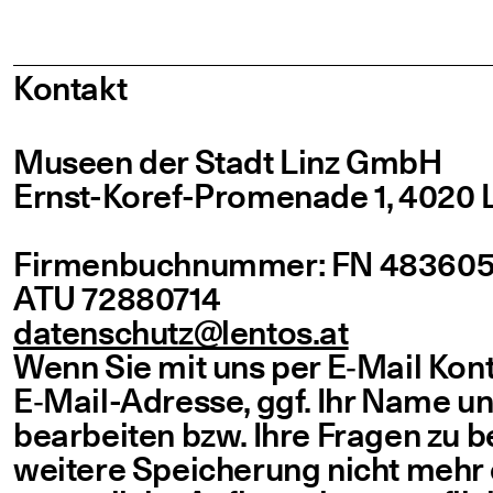
Kon­takt
Muse­en der Stadt Linz GmbH
Ernst-Koref-Pro­­me­na­­de 1, 4020 
Fir­men­buch­num­mer: FN 483605
ATU 72880714
datenschutz@​lentos.​at
Wenn Sie mit uns per E‑Mail Kon­ta
E‑Mail-Adres­­se, ggf. Ihr Name un
bear­bei­ten bzw. Ihre Fra­gen zu b
wei­te­re Spei­che­rung nicht mehr e