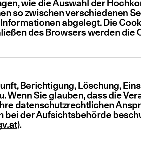
n­gen, wie die Aus­wahl der Hoch­­­kon­
nen so zwi­schen ver­schie­de­nen Sei
 Infor­ma­tio­nen abge­legt. Die Coo­
hlie­ßen des Brow­sers wer­den die 
unft, Berich­ti­gung, Löschung, Ein­
u. Wenn Sie glau­ben, dass die Ver­
hre daten­schutz­recht­li­chen Anspr
h bei der Auf­sichts­be­hör­de beschw
v​.at
).