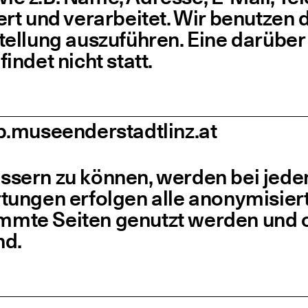
rt und ver­ar­bei­tet. Wir benut­ze
l­lung aus­zu­füh­ren. Eine dar­über 
fin­det nicht statt.
.muse​en​der​stadt​linz​.at
s­sern zu kön­nen, wer­den bei jede
n­gen erfol­gen alle anony­mi­sier­tet 
timm­te Sei­ten genutzt wer­den und o
nd.