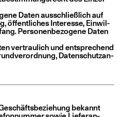
­ge­ne Daten aus­schließ­lich auf
 öffent­li­ches Inter­es­se, Ein­wil­
fang. Per­so­nen­be­zo­ge­ne Daten
en ver­trau­lich und ent­spre­chend
n­d­­ver­­or­d­­nung, Daten­schutz­an­
Geschäfts­be­zie­hung bekannt
e­fon­num­mer sowie Lie­fer­an­