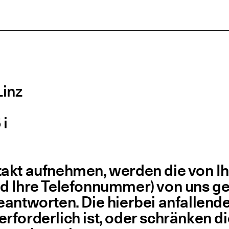
Linz
 i
kt auf­neh­men, wer­den die von Ihne
d Ihre Tele­fon­num­mer) von uns ge
eant­wor­ten. Die hier­bei anfal­len
rfor­der­lich ist, oder schrän­ken di