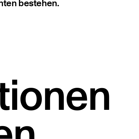
ch­ten bestehen.
tionen
en