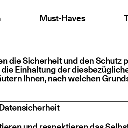
n
Must-Haves
T
 die Sicher­heit und den Schutz per
ie Ein­hal­tung der dies­be­züg­li­c
läu­tern Ihnen, nach wel­chen Grund­
 Datensicherheit
ie­ren und respek­tie­ren das Selbst