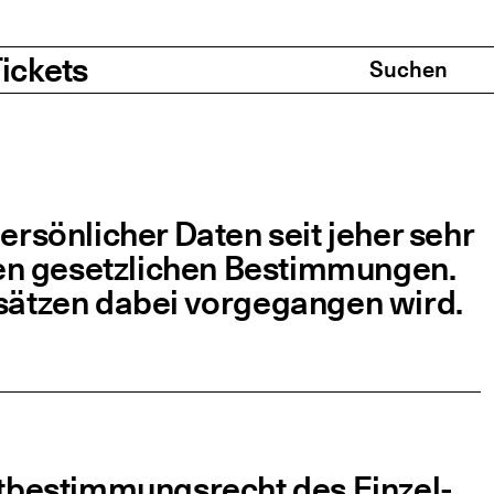
Search & Cart
ickets
­sön­li­cher Daten seit jeher sehr
hen gesetz­li­chen Bestim­mun­gen.
sät­zen dabei vor­ge­gan­gen wird.
­be­stim­mungs­recht des Ein­zel­