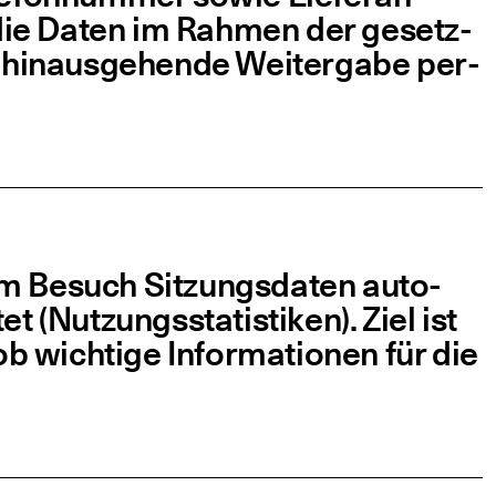
n die Daten im Rah­men der gesetz­
hin­aus­ge­hen­de Wei­ter­ga­be per­
m Besuch Sit­zungs­da­ten auto­
(Nut­zungs­sta­tis­ti­ken). Ziel ist
b wich­ti­ge Infor­ma­tio­nen für die