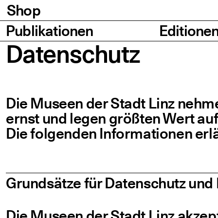
Shop
Seiten
Publikationen
Editione
Daten­schutz
Die Muse­en der Stadt Linz neh­men
ernst und legen größ­ten Wert auf d
Die fol­gen­den Infor­ma­tio­nen er
Grund­sät­ze für Daten­schutz und
Die Muse­en der Stadt Linz akzep­t