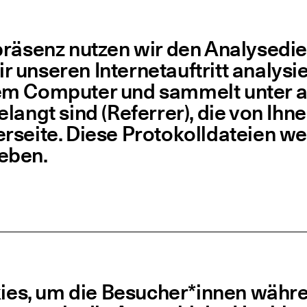
­prä­senz nut­zen wir den Ana­ly­se­di
r unse­ren Inter­net­auf­tritt ana­ly­s
rem Com­pu­ter und sam­melt unter 
langt sind (Refer­rer), die von Ihnen
sei­te. Die­se Pro­to­koll­da­tei­en 
geben.
kies, um die Besucher*innen wäh­re