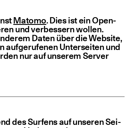
enst
Mato­mo
. Dies ist ein Open-
ie­ren und ver­bes­sern wol­len.
ande­rem Daten über die Web­site,
 auf­ge­ru­fe­nen Unter­sei­ten und
wer­den nur auf unse­rem Ser­ver
nd des Sur­fens auf unse­ren Sei­