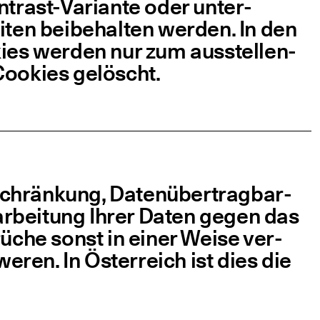
­­trast-Vari­an­­te oder unter­
­ten bei­be­hal­ten wer­den. In den
kies wer­den nur zum aus­stel­len­
Coo­kies gelöscht.
schrän­kung, Daten­über­trag­bar­
ar­bei­tung Ihrer Daten gegen das
ü­che sonst in einer Wei­se ver­
e­ren. In Öster­reich ist dies die