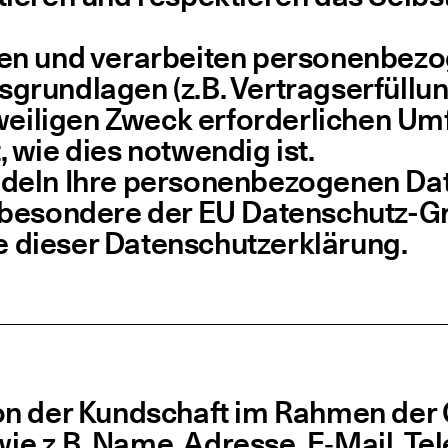
 und ver­ar­bei­ten per­so­nen­be­zo
und­la­gen (z.B. Ver­trags­er­fül­lung,
ei­li­gen Zweck erfor­der­li­chen Um
 wie dies not­wen­dig ist.
eln Ihre per­so­nen­be­zo­ge­nen Dat
be­son­de­re der EU Daten­­­schutz-Gru
e die­ser Datenschutzerklärung.
n der Kund­schaft im Rah­men der 
wie z.B. Name, Adres­se, E‑Mail, Tel