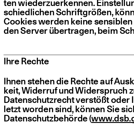
ten wie­der­zu­er­ken­nen. Ein­stel­lu
schied­li­chen Schrift­grö­ßen, kön­
Coo­kies wer­den kei­ne sen­si­blen
den Ser­ver über­tra­gen, beim Sc
Ihre Rech­te
Ihnen ste­hen die Rech­te auf Aus­k
keit, Wider­ruf und Wider­spruch z
Daten­schutz­recht ver­stößt oder I
letzt wor­den sind, kön­nen Sie sic
Daten­schutz­be­hör­de (
www​.dsb​.g