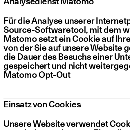
Ana­ly­se­dienst Matomo
Für die Ana­ly­se unse­rer Inter­net
Source-Sof­t­­wa­re­­tool, mit dem wi
Mato­mo setzt ein Coo­kie auf Ih
von der Sie auf unse­re Web­site ge
die Dau­er des Besuchs einer Unter­
gespei­chert und nicht weiterge
Mato­mo Opt-Out
Ein­satz von Cookies
Unse­re Web­site ver­wen­det Coo­