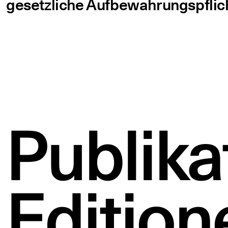
gesetz­li­che Auf­be­wah­rungs­pfli
Publika
Edition