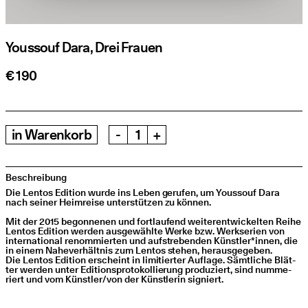
Youssouf Dara, Drei Frauen
€ 190
in
Warenkorb
-
+
Beschreibung
Die Lentos Edi­ti­on wur­de ins Leben geru­fen, um Yous­souf Dara
nach sei­ner Heim­rei­se unter­stüt­zen zu können.
Mit der 2015 begon­ne­nen und fort­lau­fend wei­ter­ent­wi­ckel­ten Rei­he
Lentos Edi­ti­on wer­den aus­ge­wähl­te Wer­ke bzw. Werkse­ri­en von
inter­na­tio­nal renom­mier­ten und auf­stre­ben­den Künstler*innen, die
in einem Nahe­ver­hält­nis zum Lentos ste­hen, herausgegeben.
Die Lentos Edi­ti­on erscheint in limi­tier­ter Auf­la­ge. Sämt­li­che Blät­
ter wer­den unter Edi­ti­ons­pro­to­kol­lie­rung pro­du­ziert, sind num­me­
riert und vom Künstler/​von der Künst­le­rin signiert.