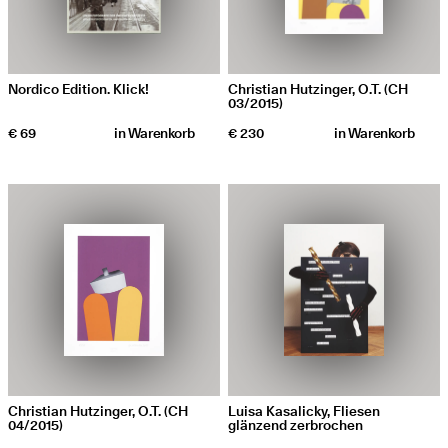
Nordico Edition. Klick!
Christian Hutzinger, O.T. (CH
03/2015)
€ 69
in
Warenkorb
€ 230
in
Warenkorb
Christian Hutzinger, O.T. (CH
Luisa Kasalicky, Fliesen
04/2015)
glänzend zerbrochen