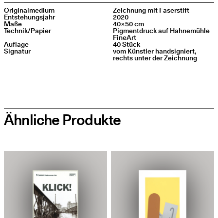
Ori­gi­nal­me­di­um
Zeich­nung mit Faserstift
Ent­ste­hungs­jahr
2020
Maße
40×50 cm
Technik/​Papier
Pig­ment­druck auf Hah­ne­müh­le
FineArt
Auf­la­ge
40 Stück
Signa­tur
vom Künst­ler hand­si­gniert,
rechts unter der Zeichnung
Ähnliche Produkte