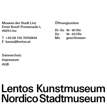
Museen der Stadt Linz
Öffnungszeiten
Ernst-Koref-Promenade 1,
Di
Wochentag
–
So
10 – 18 Uhr
Öffnungszeiten
4020 Linz
Do
10 – 20 Uhr
T
+43 (0) 732 70703614
Mo
geschlos­sen
E
kassa@lentos.at
Datenschutz
Impressum
AGB