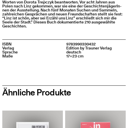
Wor­ten von Doro­ta Trep­c­zyk beant­wor­ten. Vor acht Jah­ren aus
Polen nach Linz gekom­men, war sie eine der Geschich­ten­jä­ge­rIn­
nen der Aus­stel­lung. Nach fünf Mona­ten Suchen und Sam­meln,
zahl­rei­chen Gesprä­chen und neu­en Freund­schaf­ten stellt sie fest:
“
Linz ist schön, aber sei Erzähl uns Linz” erschließt sich mir die
See­le der Stadt.” Die­ses Buch doku­men­tier­te 210 aus­ge­wähl­te
Geschichten.
ISBN
9783990330432
Ver­lag
Edi­ti­on by Trau­ner Verlag
Spra­che
deutsch
Maße
17×23 cm
Ähnliche Produkte