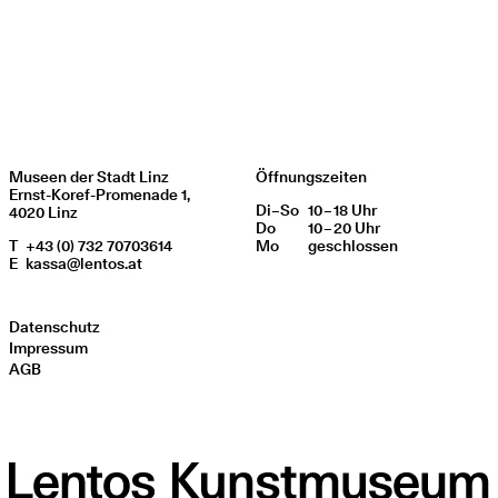
Museen der Stadt Linz
Öffnungszeiten
Ernst-Koref-Promenade 1,
Di
Wochentag
–
So
10 – 18 Uhr
Öffnungszeiten
4020 Linz
Do
10 – 20 Uhr
T
+43 (0) 732 70703614
Mo
geschlos­sen
E
kassa@lentos.at
Datenschutz
Impressum
AGB