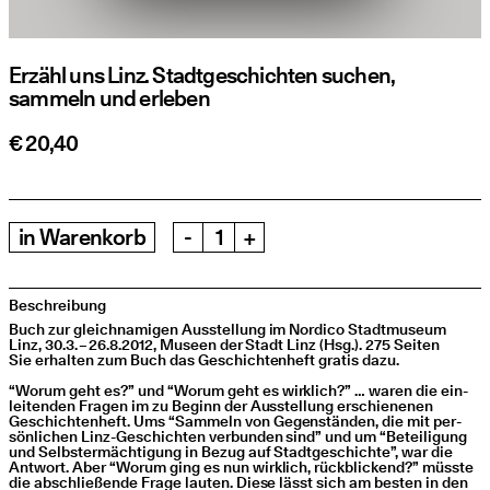
Erzähl uns Linz. Stadtgeschichten suchen,
sammeln und erleben
€ 20,40
in
Warenkorb
-
+
Beschreibung
Buch zur gleich­na­mi­gen Aus­stel­lung im Nordico Stadt­mu­se­um
Linz, 30.3. – 26.8.2012, Museen der Stadt Linz (Hsg.). 275 Seiten
Sie erhal­ten zum Buch das Geschich­ten­heft gra­tis dazu.
“
Wor­um geht es?” und
“
Wor­um geht es wirk­lich?” … waren die ein­
lei­ten­den Fra­gen im zu Beginn der Aus­stel­lung erschie­ne­nen
Geschich­ten­heft. Ums
“
Sam­meln von Gegen­stän­den, die mit per­
sön­li­chen Linz-Geschich­ten ver­bun­den sind” und um
“
Betei­li­gung
und Selbst­er­mäch­ti­gung in Bezug auf Stadt­ge­schich­te”, war die
Ant­wort. Aber
“
Wor­um ging es nun wirk­lich, rück­bli­ckend?” müss­te
die abschlie­ßen­de Fra­ge lau­ten. Die­se lässt sich am bes­ten in den