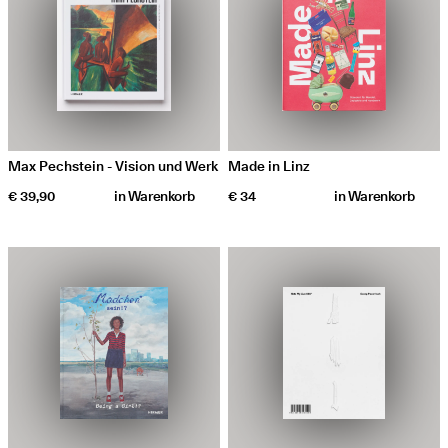
Max Pechstein - Vision und Werk
Made in Linz
€ 39,90
in
Warenkorb
€ 34
in
Warenkorb