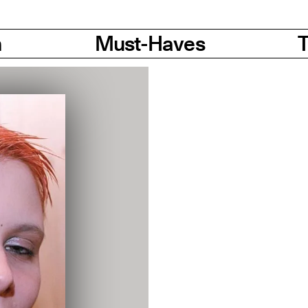
n
Must-Haves
T