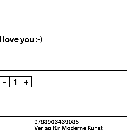
 love you :-)
-
+
9783903439085
Ver­lag für Moder­ne Kunst