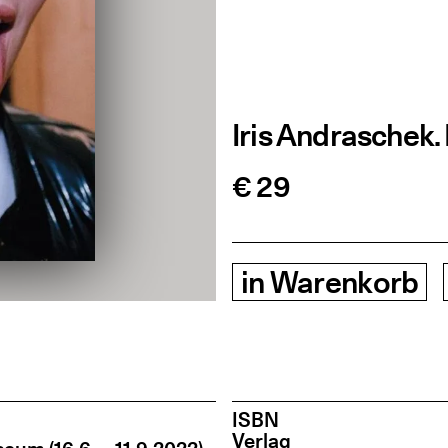
Iris Andraschek. I
€ 29
in
Warenkorb
ISBN
Ver­lag