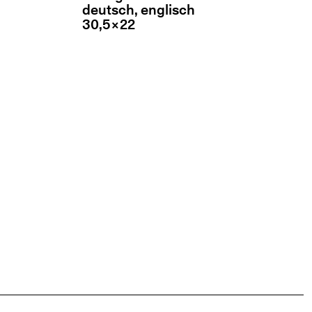
deutsch, eng­lisch
30,5×22