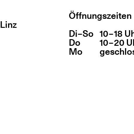
Öffnungszeiten
Linz
Di
Wochentag
–
So
10 – 18 U
Öff
Do
10 – 20 U
Mo
geschlo