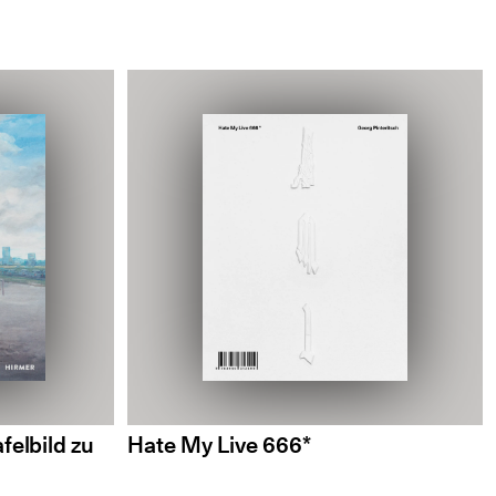
felbild zu
Hate My Live 666*