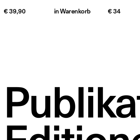
€ 39,90
in
Warenkorb
€ 34
Publika