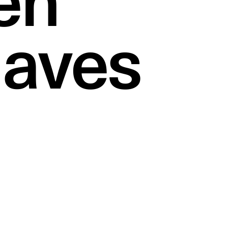
en
aves