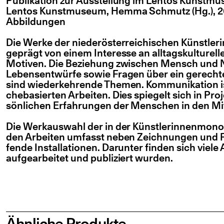
Publi­ka­ti­on zur Aus­stel­lung im Lentos Kunst­mu­
Lentos Kunst­mu­se­um, Hem­ma Schmutz (Hg.), 208 
Abbildungen
Die Wer­ke der nie­der­ös­ter­rei­chi­schen Künst­le­
geprägt von einem Inter­es­se an all­tags­kul­tu­rel­le
Moti­ven. Die Bezie­hung zwi­schen Mensch und Nat
Lebens­ent­wür­fe sowie Fra­gen über ein gerech­t
sind wie­der­keh­ren­de The­men. Kom­mu­ni­ka­ti­on i
che­ba­sier­ten Arbei­ten. Dies spie­gelt sich in Pro­
sön­li­chen Erfah­run­gen der Men­schen in den Mit
Die Werk­aus­wahl der in der Künst­ler­in­nen­mo­no­
den Arbei­ten umfasst neben Zeich­nun­gen und Fo
fen­de Instal­la­tio­nen. Dar­un­ter fin­den sich vie­le
auf­ge­ar­bei­tet und publi­ziert wurden.
Ähnliche Produkte