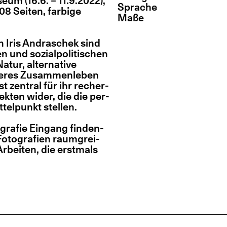
se­um (16.6. – 11.9.2022),
Spra­che
Sei­ten, far­bi­ge
Maße
rin Iris Andra­schek sind
n und sozi­al­po­li­ti­schen
ur, alter­na­ti­ve
e­res Zusam­men­le­ben
st zen­tral für ihr recher­
jek­ten wider, die die per­
­tel­punkt stellen.
gra­fie Ein­gang fin­den­
to­gra­fien raum­grei­
 Arbei­ten, die erst­mals