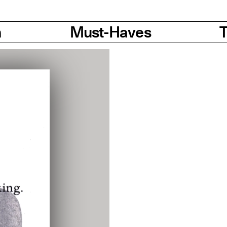
n
Must-Haves
T