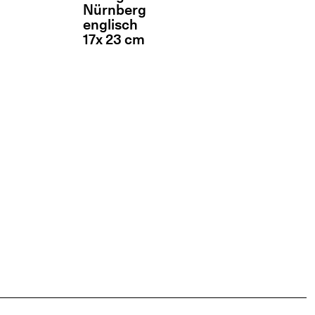
Nürnberg
eng­lisch
17x 23 cm