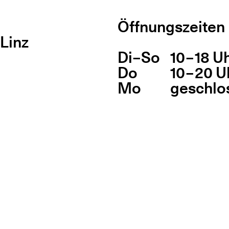
Öffnungszeiten
Linz
Di
Wochentag
–
So
10 – 18 U
Öff
Do
10 – 20 U
Mo
geschlo