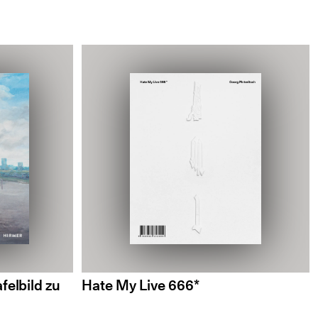
felbild zu
Hate My Live 666*