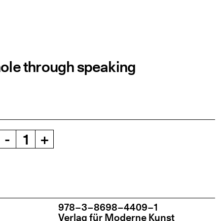
hole through speaking
-
+
978−3−8698−4409−1
Ver­lag für Moder­ne Kunst