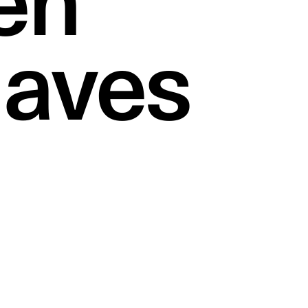
en
aves