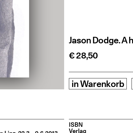
Jason Dodge. A 
€ 28,50
in
Warenkorb
ISBN
Ver­lag