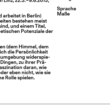
 Linz, 22.3. – 9.6.2013,
Spra­che
Maße
rbei­tet in Ber­lin)
bei­ten bestehen meist
ind, und einem Titel,
­ti­schen Poten­zia­le der
e­nen (dem Him­mel, dem
ich die Per­sön­lich­keit
­um­ge­bung wider­spie­
u Din­gen, zu ihrer Prä­
­zi­na­ti­on dar­an, wie
 oder eben nicht, wie sie
ne Rol­le spielen.