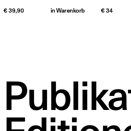
€ 39,90
in
Warenkorb
€ 34
Publika