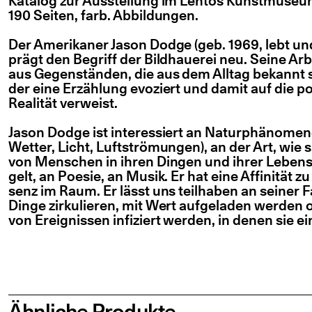
Kata­log zur Aus­stel­lung im Lentos Kunst­mu­se­um
190 Sei­ten, farb. Abbildungen.
Der Ame­ri­ka­ner Jason Dodge (geb. 1969, lebt und a
prägt den Begriff der Bild­haue­rei neu. Sei­ne Ar
aus Gegen­stän­den, die aus dem All­tag bekannt s
der eine Erzäh­lung evo­ziert und damit auf die poe
Rea­li­tät verweist.
Jason Dodge ist inter­es­siert an Natur­phä­no­m
Wet­ter, Licht, Luft­strö­mun­gen), an der Art, wie s
von Men­schen in ihren Din­gen und ihrer Lebens
gelt, an Poe­sie, an Musik. Er hat eine Affi­ni­tät z
senz im Raum. Er lässt uns teil­ha­ben an sei­ner Fas
Din­ge zir­ku­lie­ren, mit Wert auf­ge­la­den wer­den
von Ereig­nis­sen infi­ziert wer­den, in denen sie ei
Ähnliche Produkte